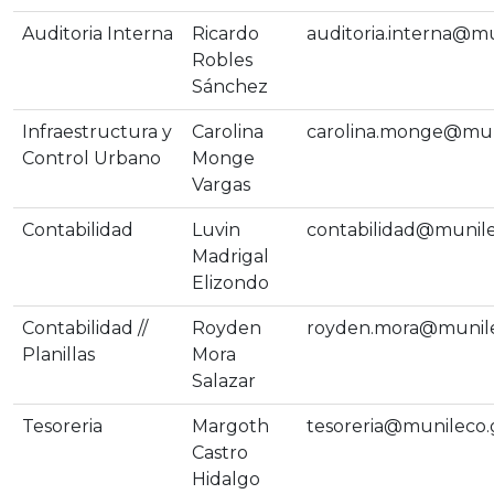
Auditoria Interna
Ricardo
auditoria.interna@mu
Robles
Sánchez
Infraestructura y
Carolina
carolina.monge@mun
Control Urbano
Monge
Vargas
Contabilidad
Luvin
contabilidad@munile
Madrigal
Elizondo
Contabilidad //
Royden
royden.mora@munile
Planillas
Mora
Salazar
Tesoreria
Margoth
tesoreria@munileco.
Castro
Hidalgo