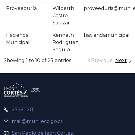
Proveeduría
Wilberth
proveeduria@munile
Castro
Salazar
Hacienda
Kenneth
haciendamunicipal
Municipal
Rodriguez
Segura
Showing 1 to 10 of 25 entries
Previous
Next
2546-1201
mail@munileco.go.cr
San Pablo de león Cortes,