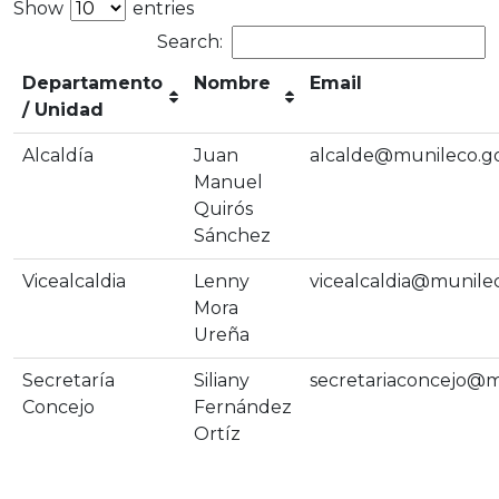
Show
entries
Search:
Departamento
Nombre
Email
/ Unidad
Alcaldía
Juan
alcalde@munileco.go
Manuel
Quirós
Sánchez
Vicealcaldia
Lenny
vicealcaldia@munilec
Mora
Ureña
Secretaría
Siliany
secretariaconcejo@m
Concejo
Fernández
Ortíz