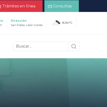
Trámites en línea
Consultas
no
Dirección
16.64°C
01
San Pablo, León Cortés