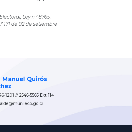
Electoral, Ley n.º 8765,
º 171 de 02 de setiembre
 Manuel Quirós
chez
6-1201 // 2546-5565 Ext 114
calde@munileco.go.cr