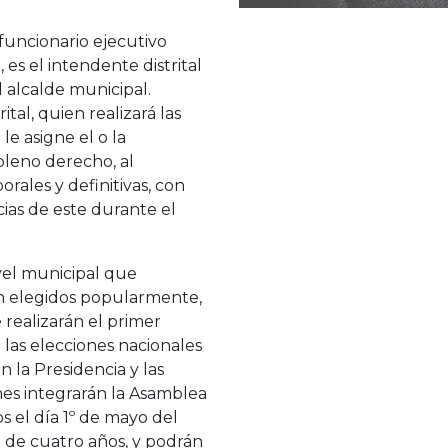
 funcionario ejecutivo
, es el intendente distrital
 alcalde municipal.
ital, quien realizará las
le asigne el o la
 pleno derecho, al
rales y definitivas, con
ias de este durante el
vel municipal que
n elegidos popularmente,
realizarán el primer
las elecciones nacionales
n la Presidencia y las
nes integrarán la Asamblea
s el día 1º de mayo del
 de cuatro años, y podrán